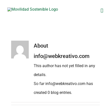
Skip
to
content
About
info@webkreativo.com
This author has not yet filled in any
details.
So far info@webkreativo.com has
created 0 blog entries.